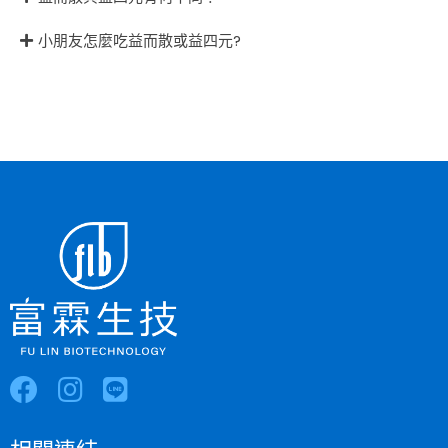
小朋友怎麼吃益而散或益四元?