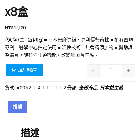
x8盒
NT$
21,120
(90包/盒_每包1g)■ 日本藥廠等級‧專利優勢菌株 ■ 擁有四項
專利，醫學中心指定使用 ■ 活性技術，無香精添加物 ■ 幫助調
整體質，維持消化道機能，改變細菌叢生態。
-
+
加入購物車
FU LIN 富
貨號:
A0052-1-4-1-1-1-1-1-2
分類:
全部商品
,
日本益生菌
描述
描述