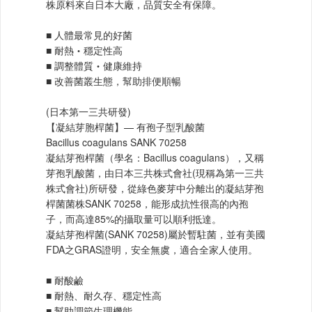
株原料來自日本大廠，品質安全有保障。
■ 人體最常見的好菌
■ 耐熱‧穩定性高
■ 調整體質‧健康維持
■ 改善菌叢生態，幫助排便順暢
(日本第一三共研發)
【凝結芽胞桿菌】— 有孢子型乳酸菌
Bacillus coagulans SANK 70258
凝結芽孢桿菌（學名：Bacillus coagulans），又稱
芽孢乳酸菌，由日本三共株式會社(現稱為第一三共
株式會社)所研發，從綠色麥芽中分離出的凝結芽孢
桿菌菌株SANK 70258，能形成抗性很高的內孢
子，而高達85%的攝取量可以順利抵達。
凝結芽孢桿菌(SANK 70258)屬於暫駐菌，並有美國
FDA之GRAS證明，安全無虞，適合全家人使用。
■ 耐酸鹼
■ 耐熱、耐久存、穩定性高
■ 幫助調節生理機能