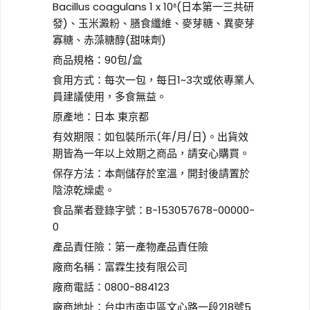
Bacillus coagulans 1 x 10⁸(日本第一三共研
發)、玉米澱粉、膳食纖維、麥芽糖、異麥芽
寡糖、赤藻糖醇(甜味劑)
商品規格：90包/盒
食用方式：每次一包，每日1~3次或依專業人
員建議使用，多食無益。
原產地：日本 東京都
有效期限：如包裝所示(年/月/日)。出貨效
期皆為一年以上效期之商品，請安心購買。
保存方法：本劑儲存於室溫，開封後請置於
陰涼乾燥處。
食品業者登錄字號：B-153057678-00000-
0
產品責任險：第一產物產品責任險
廠商名稱：富霖生技有限公司
廠商電話：0800-884123
廠商地址：台中市南屯區文心路一段218號5