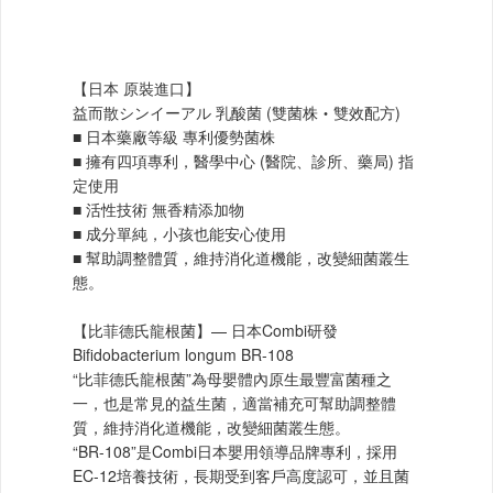
【日本 原裝進口】
益而散シンイーアル 乳酸菌 (雙菌株‧雙效配方)
■ 日本藥廠等級 專利優勢菌株
■ 擁有四項專利，醫學中心 (醫院、診所、藥局) 指
定使用
■ 活性技術 無香精添加物
■ 成分單純，小孩也能安心使用
■ 幫助調整體質，維持消化道機能，改變細菌叢生
態。
【比菲德氏龍根菌】— 日本Combi研發
Bifidobacterium longum BR-108
“比菲德氏龍根菌”為母嬰體內原生最豐富菌種之
一，也是常見的益生菌，適當補充可幫助調整體
質，維持消化道機能，改變細菌叢生態。
“BR-108”是Combi日本嬰用領導品牌專利，採用
EC-12培養技術，長期受到客戶高度認可，並且菌